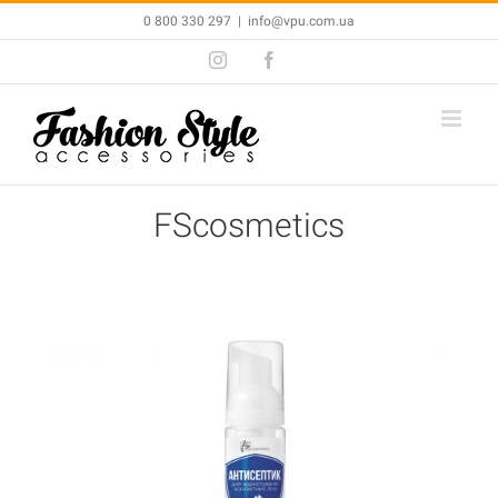
Skip
0 800 330 297
|
info@vpu.com.ua
to
Instagram
Facebook
content
FScosmetics