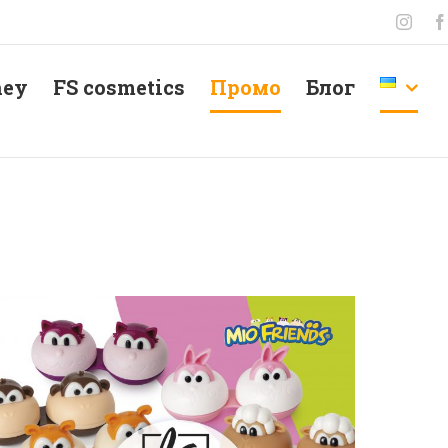
ney
FS cosmetics
Промо
Блог