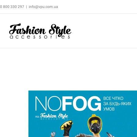
0 800 330 297
|
info@vpu.com.ua