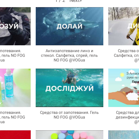
Next
»
1
/
2
апотевания.
Антизапотевание линз и
Средства о
, гель NO FOG
стекол. Салфетка, спрей, гель
Салфетка, сп
ua
NO FOG @VOGua
@
апотевания.
Средства от запотевания. Гель
Средства д
, гель NO FOG
NO FOG @VOGua
дезинфекц
ua
@