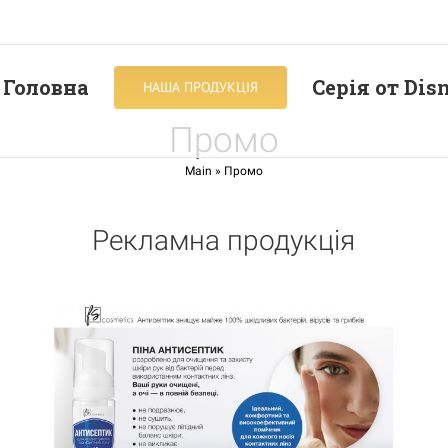
Головна
Серія от Dis
НАША ПРОДУКЦІЯ
Промо
Main
»
Промо
Рекламна продукція