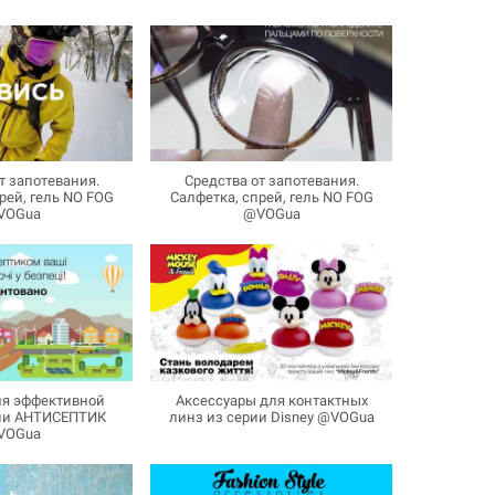
т запотевания.
Средства от запотевания.
рей, гель NO FOG
Салфетка, спрей, гель NO FOG
VOGua
@VOGua
ля эффективной
Аксессуары для контактных
ии АНТИСЕПТИК
линз из серии Disney @VOGua
VOGua