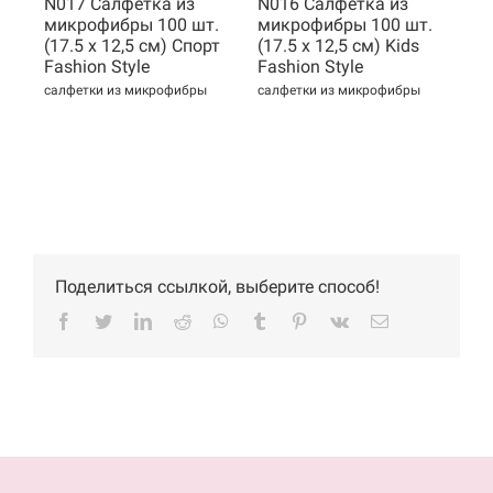
N017 Cалфетка из
N016 Cалфетка из
N0
микрофибры 100 шт.
микрофибры 100 шт.
ми
(17.5 х 12,5 см) Спорт
(17.5 х 12,5 см) Kids
(1
Fashion Style
Fashion Style
Fa
салфетки из микрофибры
салфетки из микрофибры
сал
Поделиться ссылкой, выберите способ!
Facebook
Twitter
LinkedIn
Reddit
WhatsApp
Tumblr
Pinterest
Vk
Email