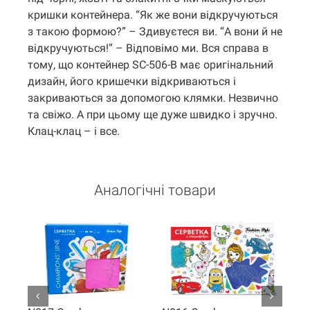
кришки контейнера. “Як же вони відкручуються
з такою формою?” – Здивуєтеся ви. “А вони й не
відкручуються!” – Відповімо ми. Вся справа в
тому, що контейнер SC-506-B має оригінальний
дизайн, його кришечки відкриваються і
закриваються за допомогою клямки. Незвично
та свіжо. А при цьому ще дуже швидко і зручно.
Клац-клац – і все.
Аналогічні товари