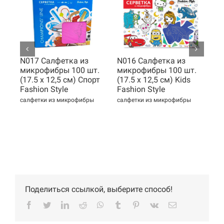
N017 Cалфетка из
N016 Cалфетка из
N0
микрофибры 100 шт.
микрофибры 100 шт.
ми
(17.5 х 12,5 см) Спорт
(17.5 х 12,5 см) Kids
(1
Fashion Style
Fashion Style
Fa
салфетки из микрофибры
салфетки из микрофибры
сал
Поделиться ссылкой, выберите способ!
Facebook
Twitter
LinkedIn
Reddit
WhatsApp
Tumblr
Pinterest
Vk
Email