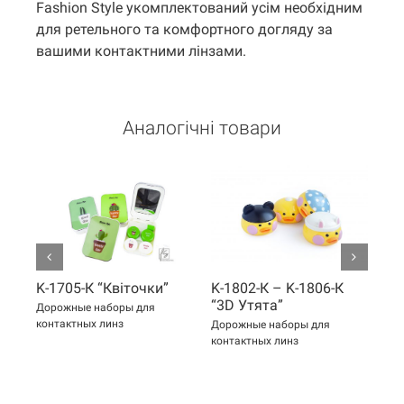
Fashion Style укомплектований усім необхідним
для ретельного та комфортного догляду за
вашими контактними лінзами.
Аналогічні товари
K-1705-К “Квіточки”
K-1802-К – K-1806-К
K-
“3D Утята”
Дорожные наборы для
До
контактных линз
кон
Дорожные наборы для
контактных линз