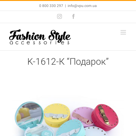
Skip
0 800 330 297
|
info@vpu.com.ua
to
Instagram
Facebook
content
K-1612-К “Подарок”