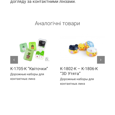
догляду за контактними лінзами.
Аналогічні товари
K-1705-К “Квіточки”
K-1802-К – K-1806-К
K-
“3D Утята”
Дорожные наборы для
До
контактных линз
кон
Дорожные наборы для
контактных линз