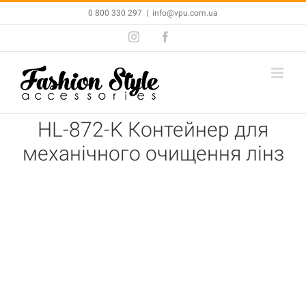
Skip
0 800 330 297
|
info@vpu.com.ua
to
Instagram
Facebook
content
HL-872-K Контейнер для
механічного очищення лінз