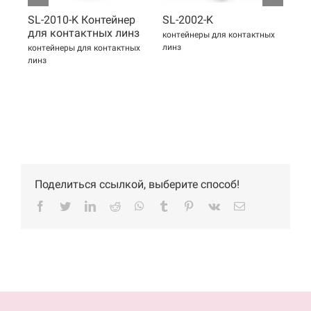
SL-2010-K Контейнер
SL-2002-K
SL
для контактных линз
дл
контейнеры для контактных
линз
контейнеры для контактных
кон
линз
лин
Поделиться ссылкой, выберите способ!
Facebook
Twitter
LinkedIn
Reddit
WhatsApp
Tumblr
Pinterest
Vk
Email